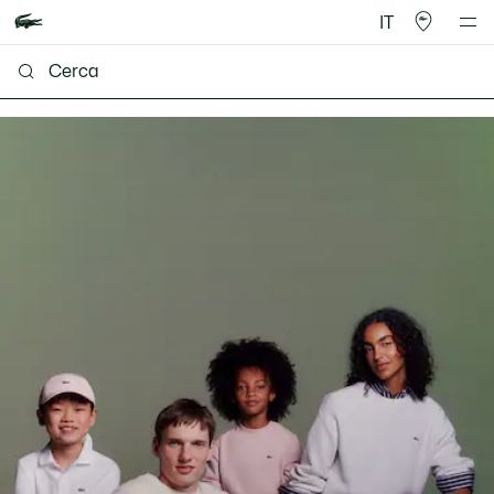
IT
Lacoste