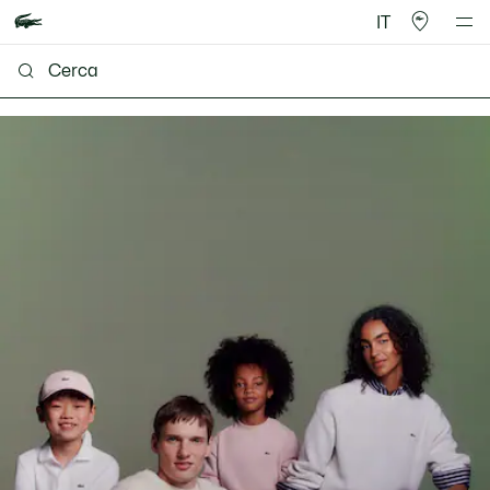
IT
Lacoste