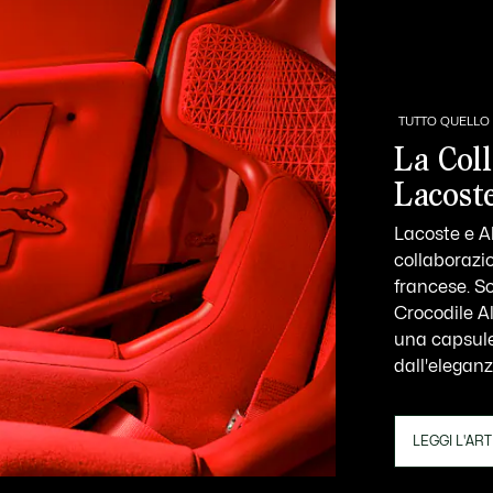
TUTTO QUELLO 
La Col
Lacost
Lacoste e A
collaborazi
francese. S
Crocodile A
una capsule 
dall'eleganz
LEGGI L'AR