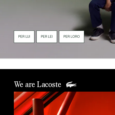
PER LUI
PER LEI
PER LORO
We are Lacoste