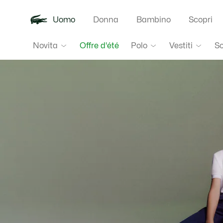
Uomo
Donna
Bambino
Scopri
Lacoste
Novita
Polo
Vestiti
S
Offre d'été