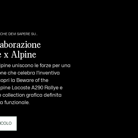
CHE DEVI SAPERE SU...
laborazione
e x Alpine
lpine uniscono le forze per una
one che celebra l'inventiva
copri la Beware of the
lpine Lacoste A290 Rallye e
collection grafica definita
a funzionale.
TICOLO