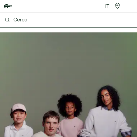
IT
Lacoste