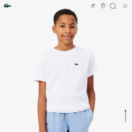
Galleria
di
IT
immagini
del
prodotto