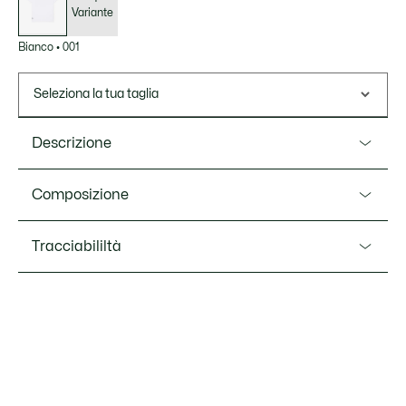
Variante
Bianco
•
001
Seleziona la tua taglia
Descrizione
Ref. TJ7403
Composizione
Una t-shirt progettata per le normali sessioni di tennis,
sviluppata da Lacoste in collaborazione con il campione
Cotton (65%),Polyester (35%)
Tracciabililtà
Daniil Medvedev. Realizzata in jersey con tecnologia Ultra
Dry per il massimo comfort e una sensazione di freschezza
prolungata durante il gioco. Un design tecnico rifinito con
una grande stampa, per uno stile audace in campo.
Lacoste si impegna a tracciare il prodotto durante tutto il
processo di produzione. Trasparenza della catena del
Jersey tecnico realizzato in poliestere riciclato e
valore, conoscenza dei fornitori e dell'ecosistema... nessun
Nominated Cotton™ che rispetta i severi standard dei
filo si intreccia senza la supervisione del Coccodrillo.
fornitori Lacoste
Tecnologia traspirante Ultra Dry