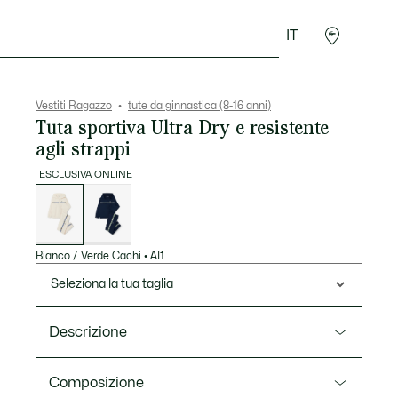
IT
Presentes do Crocodilo
Vestiti Ragazzo
tute da ginnastica (8-16 anni)
Tuta sportiva Ultra Dry e resistente
agli strappi
ESCLUSIVA ONLINE
Elenco
delle
varianti
Bianco / Verde Cachi
•
AI1
Seleziona la tua taglia
Descrizione
Ref. WJ1247
Composizione