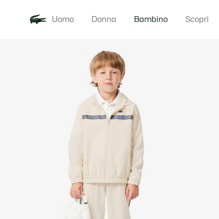
Uomo
Donna
Bambino
Scopri
Galleria
Novita
Baby - 3-24
di
immagini
del
prodotto