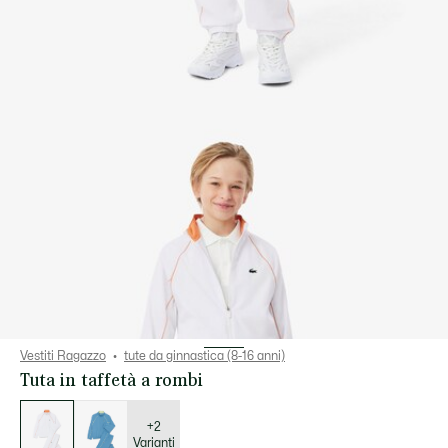
Vestiti Ragazzo
tute da ginnastica (8-16 anni)
Tuta in taffetà a rombi
Elenco
delle
varianti
+2
Varianti