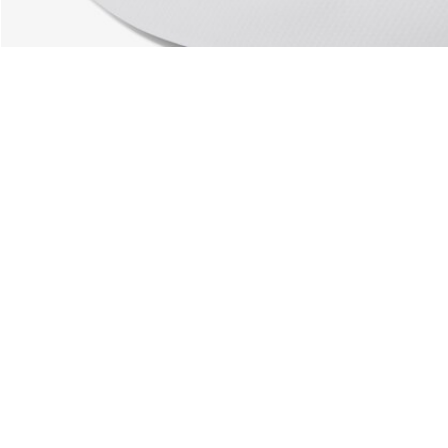
Riguardo Lacoste
Categorie
Lacoste Members
Collezione Uomo
Il Gruppo Lacoste
Collezione Donna
Carriere
Collezione Bambino
Protezione del marchio
Polo da Uomo
Polo da Donna
Scarpa Shop