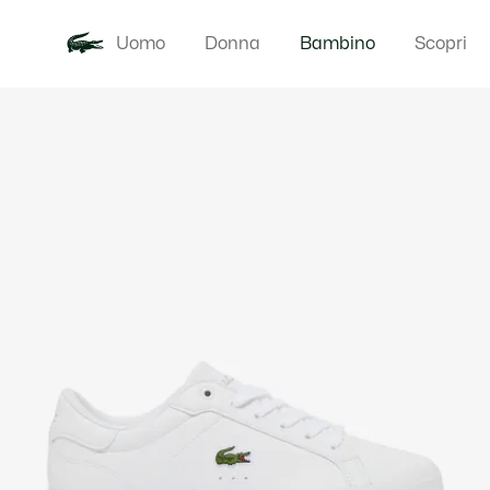
Uomo
Donna
Bambino
Scopri
Galleria
Novita
Baby - 3-24
di
immagini
del
prodotto