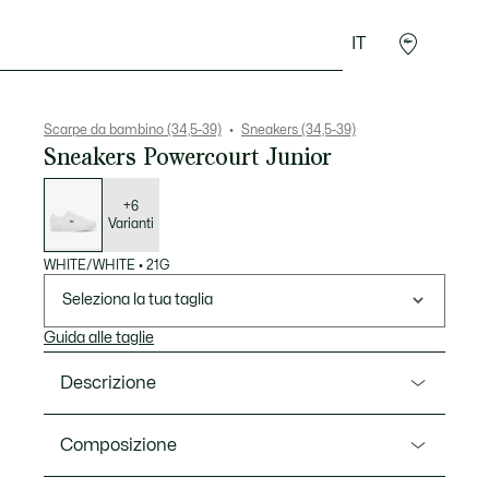
IT
Presentes do Crocodilo
Scarpe da bambino (34,5-39)
Sneakers (34,5-39)
Sneakers Powercourt Junior
Elenco
delle
varianti
+6
Varianti
WHITE/WHITE
•
21G
Seleziona la tua taglia
Guida alle taglie
Descrizione
Ref. 51SUJ0003
Composizione
Le sneakers Powercourt per bambini sfoggiano una