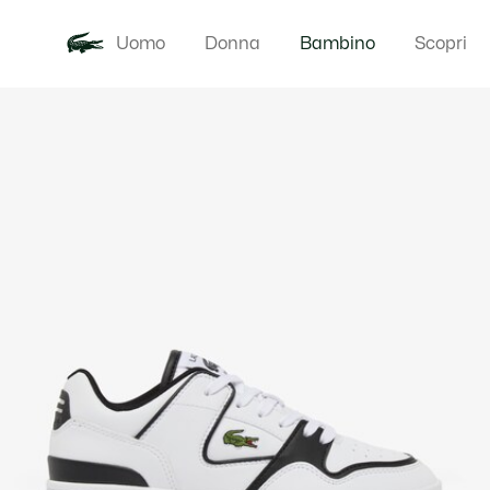
Uomo
Donna
Bambino
Scopri
Galleria
Novita
Baby - 3-24
di
immagini
del
prodotto