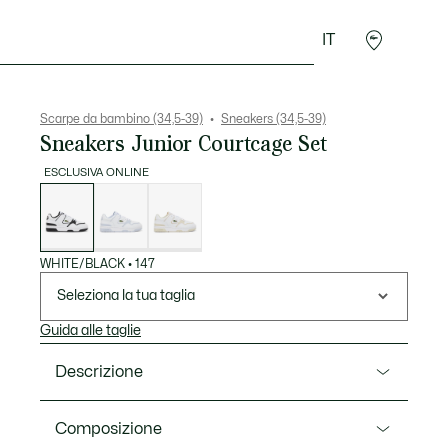
IT
Presentes do Crocodilo
Scarpe da bambino (34,5-39)
Sneakers (34,5-39)
Sneakers Junior Courtcage Set
ESCLUSIVA ONLINE
Elenco
delle
varianti
WHITE/BLACK
•
147
Seleziona la tua taglia
Guida alle taglie
Descrizione
Ref. 51SUJ0010
Composizione