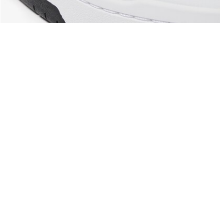
Riguardo Lacoste
Categorie
Lacoste Members
Collezione Uomo
Il Gruppo Lacoste
Collezione Donna
Carriere
Collezione Bambino
Protezione del marchio
Polo da Uomo
Polo da Donna
Scarpa Shop