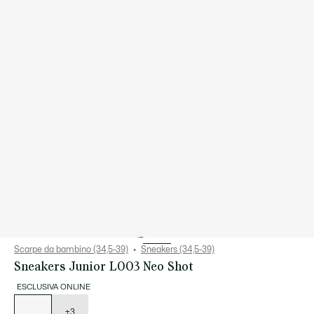
Scarpe da bambino (34,5-39)
Sneakers (34,5-39)
Sneakers Junior L003 Neo Shot
ESCLUSIVA ONLINE
Elenco
delle
varianti
+3