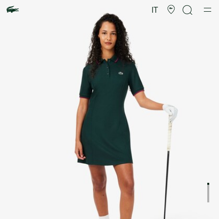
Galleria
di
IT
immagini
del
prodotto