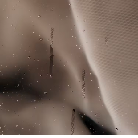
Fodera separata
processo di produzione. Trasparenza della catena del
valore, conoscenza dei fornitori e dell'ecosistema... nessun
Tecnologia traspirante Ultra Dry
NON ASCIUGARE A SECCO
filo si intreccia senza la supervisione del Coccodrillo.
Orlo, collo e polsini a coste con bordo a contrasto
Pinces in vita
FERRO A BASSA TEMPERATURA MAX 110
Scopri di più qui
Coccodrillo in silicone sul petto
GRADI CELSIUS
NON LAVARE A SECCO
ASCIUGARE STESO