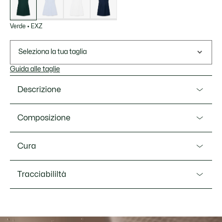
Verde
•
EXZ
Seleziona la tua taglia
Guida alle taglie
Descrizione
Ref. EF0102-00
Composizione
Questo abito, provato e testato da golfiste Lacoste, è
progettato per un uso regolare. Realizzato in piqué
Main fabric:Polyester (97%),Elastane (3%) / Integrated
Cura
elasticizzato con tecnologia Ultra Dry per consentire la
Shorts:Polyester (82%),Elastane (18%)
libertà di movimento e una sensazione di freschezza. Un
LAVARE IN LAVATRICE A MAX 30 GRADI
design tecnico con dettagli di finitura ispirati all'iconica polo
Tracciabililtà
CELSIUS PROGRAMMA SUPER DELICATO (Se
Lacoste, per il massimo dell'eleganza golfistica.
nella composizione del capo c'è la lana, utilizare il
programma dedicato)
Piqué di poliestere riciclato elasticizzato, che limita l'uso
di materie prime
Lacoste si impegna a tracciare il prodotto durante tutto il
NON CANDEGGIARE