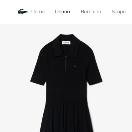
Uomo
Donna
Bambino
Scopri
Galleria
Novita
Abbigliam
di
immagini
del
prodotto