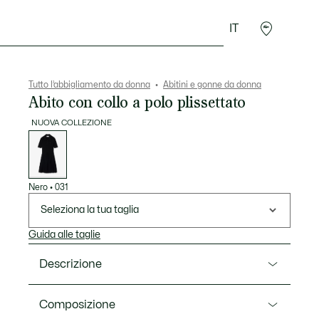
IT
Accessori
Sport
Tutto l’abbigliamento da donna
Abitini e gonne da donna
Abito con collo a polo plissettato
NUOVA COLLEZIONE
Elenco
delle
varianti
Nero
•
031
Seleziona la tua taglia
Guida alle taglie
Descrizione
Ref. EF5803-00
Composizione