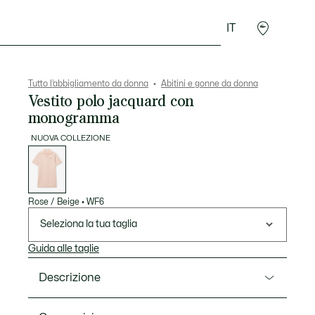
IT
Accessori
Sport
Tutto l’abbigliamento da donna
Abitini e gonne da donna
Vestito polo jacquard con
monogramma
NUOVA COLLEZIONE
Elenco
delle
varianti
Rose / Beige
•
WF6
Seleziona la tua taglia
Guida alle taglie
Descrizione
Ref. EF8309-00