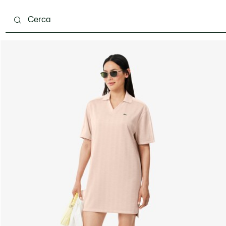
ento
Scarpe
Pelletteria & Piccola Pelletteria