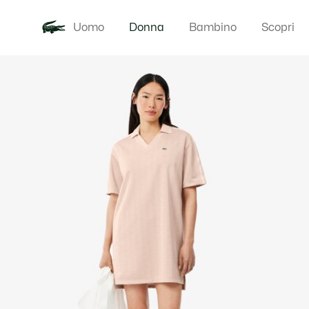
Uomo
Donna
Bambino
Scopri
Galleria
Novita
Abbigliam
di
immagini
del
prodotto