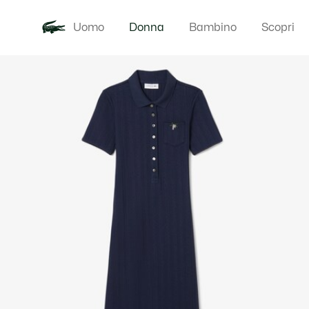
Uomo
Donna
Bambino
Scopri
Galleria
Novita
Abbigliam
di
immagini
del
prodotto