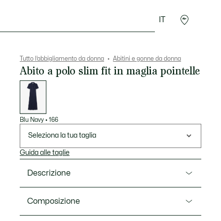
IT
Accessori
Sport
Tutto l’abbigliamento da donna
Abitini e gonne da donna
Abito a polo slim fit in maglia pointelle
Elenco
delle
varianti
Blu Navy
•
166
Seleziona la tua taglia
Guida alle taglie
Descrizione
Ref. EF9822-00
Composizione
Un abito polo lungo dallo stile iconico firmato