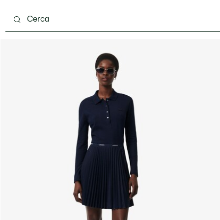
ento
Scarpe
Pelletteria & Piccola Pelletteria