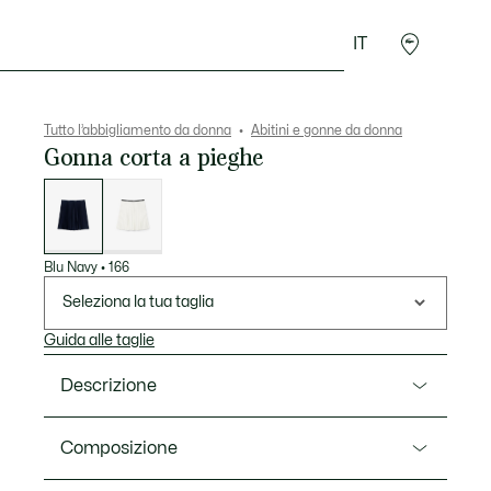
IT
Accessori
Sport
Tutto l’abbigliamento da donna
Abitini e gonne da donna
Gonna corta a pieghe
Elenco
delle
varianti
Blu Navy
•
166
Seleziona la tua taglia
Guida alle taglie
Descrizione
Ref. JF1403-00
Composizione
Una nuova interpretazione dell'iconica gonna a