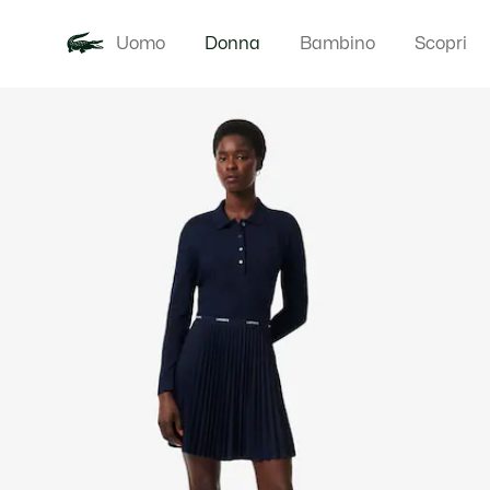
Uomo
Donna
Bambino
Scopri
Galleria
Novita
Abbigliam
di
immagini
del
prodotto