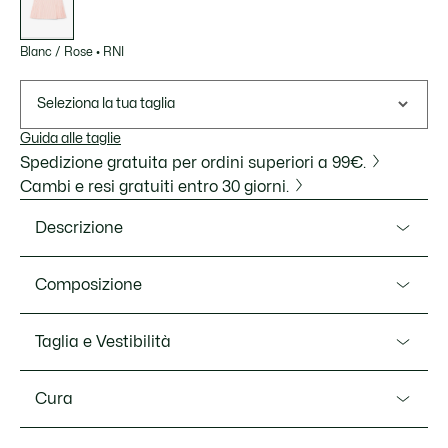
Blanc / Rose
•
RNI
Seleziona la tua taglia
Guida alle taglie
Spedizione gratuita per ordini superiori a 99€.
Cambi e resi gratuiti entro 30 giorni.
Descrizione
Ref. JF5024-00
Composizione
Una rivisitazione elegante e all'avanguardia dell'iconica
gonna a pieghe di Lacoste. Realizzata in leggero seersucker
Cotton (98%),Elastane (2%)
Taglia e Vestibilità
testurizzato, con dettagli a righe e pannelli laterali a
portafoglio plissettati. Uno stile essenziale con dettagli di
Vestibilità
finitura pregiati, tra cui un caratteristico coccodrillo
Cura
ricamato.
FLARE FIT