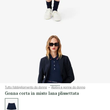
Tutto l’abbigliamento da donna
Abitini e gonne da donna
Gonna corta in misto lana plissettata
Elenco
delle
varianti