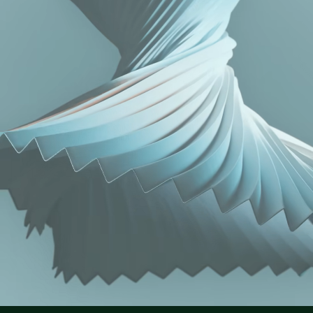
Lacoste si impegna a tracciare il prodotto durante tutto il
NON CANDEGGIARE
processo di produzione. Trasparenza della catena del
valore, conoscenza dei fornitori e dell'ecosistema... nessun
NON ASCIUGARE A SECCO
filo si intreccia senza la supervisione del Coccodrillo.
FERRO A BASSA TEMPERATURA MAX 110
Scopri di più qui
GRADI CELSIUS
NON LAVARE A SECCO
ASCIUGARE STESO