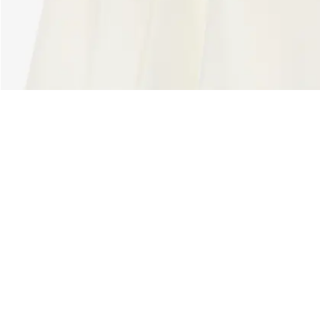
Riguardo Lacoste
Categorie
Lacoste Members
Collezione Uomo
Il Gruppo Lacoste
Collezione Donna
Carriere
Collezione Bambino
Protezione del marchio
Polo da Uomo
Polo da Donna
Scarpa Shop