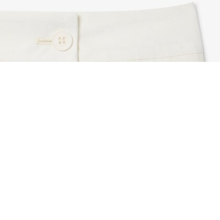
Gonna corta a pieghe a portafoglio
Iscriviti per creare il tuo account,
diventare un membro e godere
di vantaggi esclusivi fin da
subito.
Indirizzo e-mail