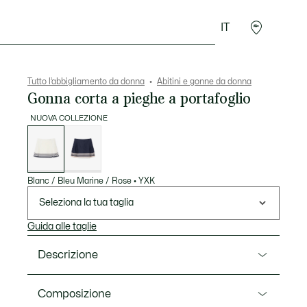
IT
Accessori
Sport
Tutto l’abbigliamento da donna
Abitini e gonne da donna
Gonna corta a pieghe a portafoglio
NUOVA COLLEZIONE
Elenco
delle
varianti
Blanc / Bleu Marine / Rose
•
YXK
Seleziona la tua taglia
Guida alle taglie
Descrizione
Ref. JF8234-00
Composizione