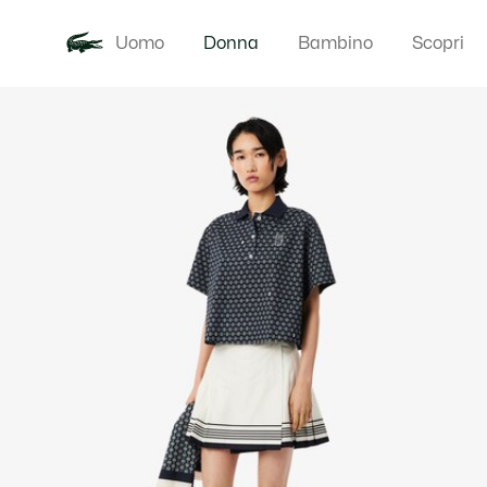
Uomo
Donna
Bambino
Scopri
Galleria
Novita
Abbigliam
di
immagini
del
prodotto