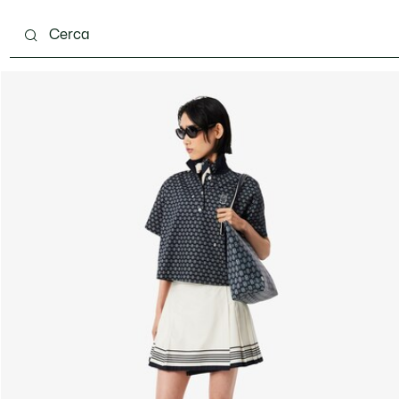
ento
Scarpe
Pelletteria & Piccola Pelletteria