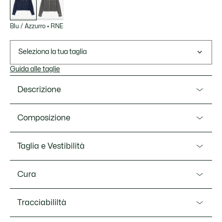
Blu / Azzurro
•
RNE
Seleziona la tua taglia
Guida alle taglie
Descrizione
Ref. CF8406-00
Composizione
Questa camicia di Lacoste offre una rivisitazione elegante
di un must dell'abbigliamento femminile. È realizzata in
Cotton (100%)
Taglia e Vestibilità
denim di cotone, con un taglio corto e dritto e dettagli
raffinati, tra cui le impunture a contrasto e i bottoni
Vestibilità
automatici con marchio. Un modello casual chic, rifinito
Cura
con un caratteristico coccodrillo ricamato.
Regular fit
LAVARE IN LAVATRICE A MAX 30 GRADI
Denim di cotone organico
Tracciabililtà
Misure del modello
CELSIUS PROGRAMMA NORMALE
Taglio dritto, regular fit
Il modello misura 1m79 ed indossa la taglia 36