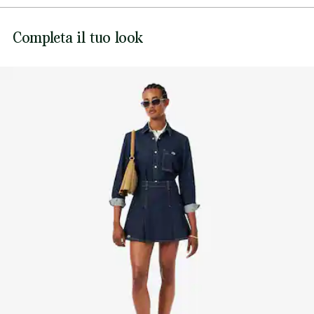
Impunture a contrasto all over
NON CANDEGGIARE
Bottoni automatici con marchio
Lacoste si impegna a tracciare il prodotto durante tutto il
Completa il tuo look
Coccodrillo ricamato cucito sul petto
NON ASCIUGARE A SECCO
processo di produzione. Trasparenza della catena del
valore, conoscenza dei fornitori e dell'ecosistema... nessun
FERRO A BASSA TEMPERATURA MAX 110
filo si intreccia senza la supervisione del Coccodrillo.
GRADI CELSIUS
Scopri di più qui
NON LAVARE A SECCO
ASCIUGARE STESO ALL'OMBRA