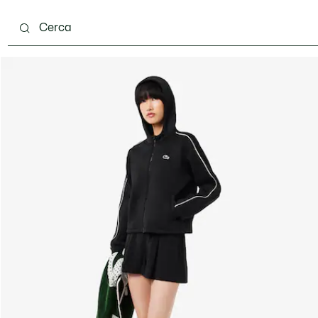
ento
Scarpe
Pelletteria & Piccola Pelletteria