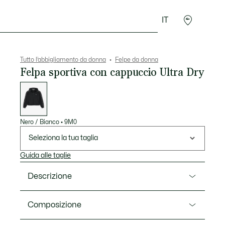
IT
Accessori
Sport
Tutto l’abbigliamento da donna
Felpe da donna
Felpa sportiva con cappuccio Ultra Dry
Elenco
delle
varianti
Nero / Bianco
•
9M0
Seleziona la tua taglia
Guida alle taglie
Descrizione
Ref. SF8641-00
Composizione
La felpa con cappuccio ideale per qualsiasi sport, di