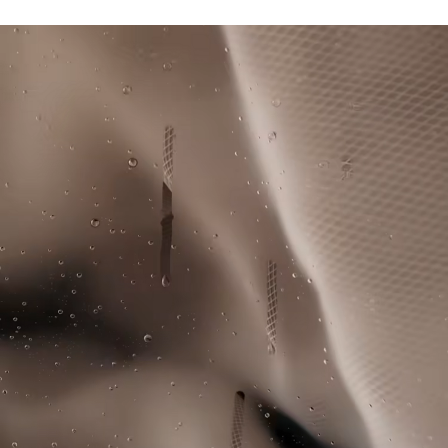
Due tasche laterali
Lacoste si impegna a tracciare il prodotto durante tutto il
NON CANDEGGIARE
Transfer coccodrillo sul petto
processo di produzione. Trasparenza della catena del
valore, conoscenza dei fornitori e dell'ecosistema... nessun
NON ASCIUGARE A SECCO
filo si intreccia senza la supervisione del Coccodrillo.
FERRO A BASSA TEMPERATURA MAX 110
Scopri di più qui
GRADI CELSIUS
NON LAVARE A SECCO
ASCIUGARE STESO