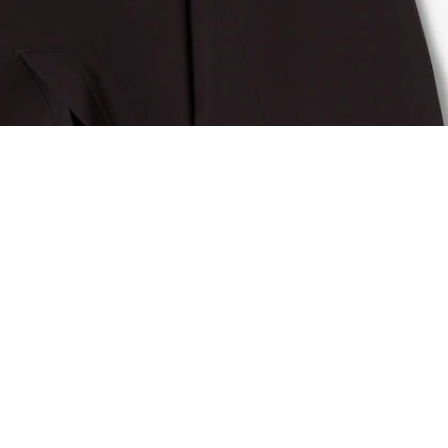
Parka impermeabile midi oversize
Iscriviti per creare il tuo account,
diventare un membro e godere
di vantaggi esclusivi fin da
subito.
Indirizzo e-mail