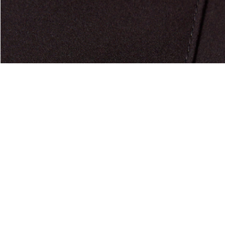
Riguardo Lacoste
Categorie
Lacoste Members
Collezione Uomo
Il Gruppo Lacoste
Collezione Donna
Carriere
Collezione Bambino
Protezione del marchio
Polo da Uomo
Polo da Donna
Scarpa Shop