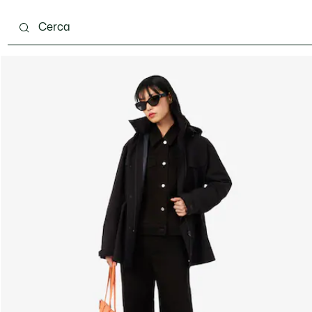
ento
Scarpe
Pelletteria & Piccola Pelletteria