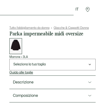
IT
Accessori
Sport
Tutto l’abbigliamento da donna
Giacche & Cappotti Donna
Parka impermeabile midi oversize
Elenco
delle
varianti
Marrone
•
3LA
Seleziona la tua taglia
Guida alle taglie
Descrizione
Ref. BF0021-00
Composizione
Questo parka è una lezione di eleganza Lacoste e