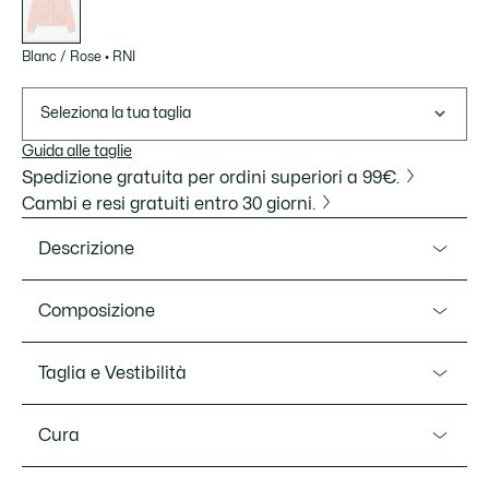
Blanc / Rose
•
RNI
Seleziona la tua taglia
Guida alle taglie
Spedizione gratuita per ordini superiori a 99€.
Cambi e resi gratuiti entro 30 giorni.
Descrizione
Ref. BF1036-00
Composizione
Questa giacca è una lezione di eleganza francese di
Lacoste. Lo stile ispirato all'archivio è realizzato in tessuto
Cotton (98%),Elastane (2%)
Taglia e Vestibilità
seersucker testurizzato leggero e traspirante con motivo a
righe. Uno stile chic e rilassato, rifinito con un caratteristico
Vestibilità
coccodrillo ricamato e dettagli di lusso tra cui tasche sul
Cura
petto con patta.
RELAXED FIT