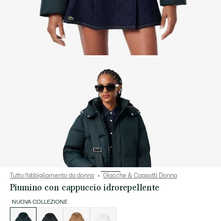
Tutto l’abbigliamento da donna
Giacche & Cappotti Donna
Piumino con cappuccio idrorepellente
NUOVA COLLEZIONE
Elenco
delle
varianti