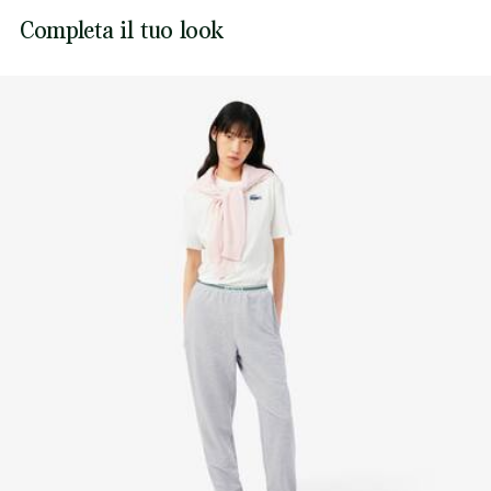
possono essere restituite solo se la confezione, le
Lacoste si impegna a tracciare il prodotto durante tutto il
Completa il tuo look
etichette e la protezione in plastica originali sono integri e
NON ASCIUGARE A SECCO
processo di produzione. Trasparenza della catena del
non aperti.
valore, conoscenza dei fornitori e dell'ecosistema... nessun
filo si intreccia senza la supervisione del Coccodrillo.
NON STIRARE
Scopri di più qui
NON LAVARE A SECCO
ASCIUGARE STESO