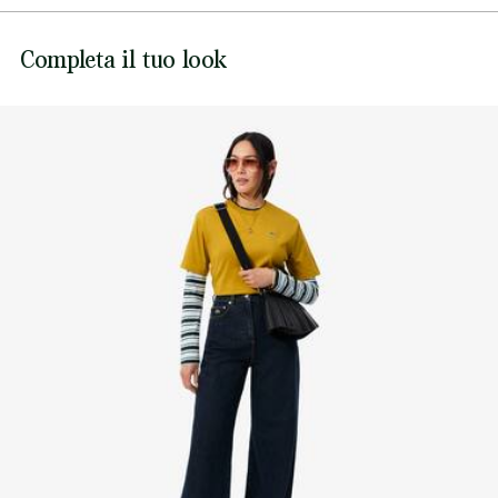
Coccodrillo ricamato sul petto
NON CANDEGGIARE
Lacoste si impegna a tracciare il prodotto durante tutto il
Completa il tuo look
NON ASCIUGARE A SECCO
processo di produzione. Trasparenza della catena del
valore, conoscenza dei fornitori e dell'ecosistema... nessun
FERRO A MEDIA TEMPERATURA MAX 150
filo si intreccia senza la supervisione del Coccodrillo.
GRADI CELSIUS
Scopri di più qui
NON LAVARE A SECCO
ASCIUGARE STESO