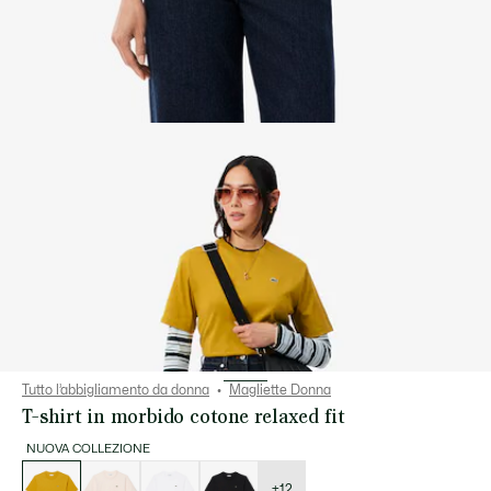
Tutto l’abbigliamento da donna
Magliette Donna
T-shirt in morbido cotone relaxed fit
NUOVA COLLEZIONE
Elenco
delle
varianti
+12