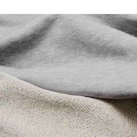
Vita con cordoncini regolabili
NON CANDEGGIARE
Coccodrillo ricamato in vita
Lacoste si impegna a tracciare il prodotto durante tutto il
NON ASCIUGARE A SECCO
processo di produzione. Trasparenza della catena del
valore, conoscenza dei fornitori e dell'ecosistema... nessun
FERRO A MEDIA TEMPERATURA MAX 150
filo si intreccia senza la supervisione del Coccodrillo.
GRADI CELSIUS
Scopri di più qui
NON LAVARE A SECCO
ASCIUGARE STESO