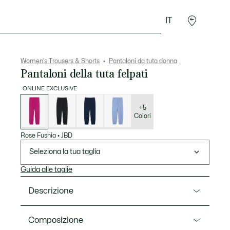
IT
Accessori
Sport
Women's Trousers & Shorts
Pantaloni da tuta donna
Pantaloni della tuta felpati
ONLINE EXCLUSIVE
Elenco
delle
varianti
+5
Colori
Rose Fushia
•
JBD
Seleziona la tua taglia
Guida alle taglie
Descrizione
Ref. XF5268-00
Composizione