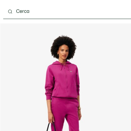
ento
Scarpe
Pelletteria & Piccola Pelletteria