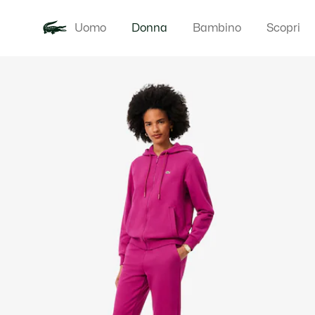
Uomo
Donna
Bambino
Scopri
Galleria
Novita
Abbigliam
di
immagini
del
prodotto