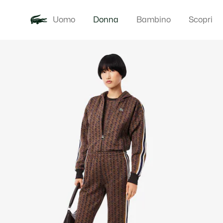
Uomo
Donna
Bambino
Scopri
Galleria
Novita
Abbigliam
di
immagini
del
prodotto