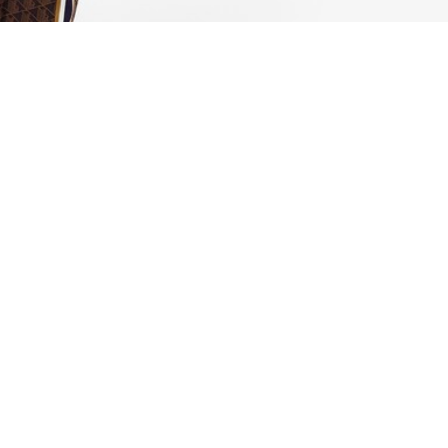
a
Mo
Che 