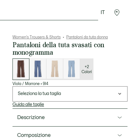
IT
Accessori
Sport
Women's Trousers & Shorts
Pantaloni da tuta donna
Pantaloni della tuta svasati con
monogramma
Elenco
delle
varianti
+2
Colori
Viola / Marrone
•
9I4
Seleziona la tua taglia
Guida alle taglie
Descrizione
Ref. XF9313-00
Composizione