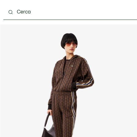
ento
Scarpe
Pelletteria & Piccola Pelletteria