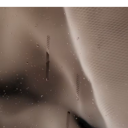
Fascia in vita elasticizzata con marchio Lacoste
Lacoste si impegna a tracciare il prodotto durante tutto il
Tecnologia anti-odore
NON ASCIUGARE A SECCO
processo di produzione. Trasparenza della catena del
Coccodrillo in silicone sulla parte posteriore
valore, conoscenza dei fornitori e dell'ecosistema... nessun
FERRO A BASSA TEMPERATURA MAX 110
filo si intreccia senza la supervisione del Coccodrillo.
GRADI CELSIUS
Scopri di più qui
NON LAVARE A SECCO
ASCIUGARE STESO