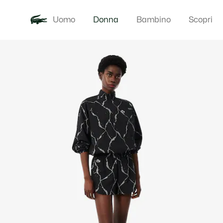
Uomo
Donna
Bambino
Scopri
Galleria
Novita
Abbigliam
di
immagini
del
prodotto