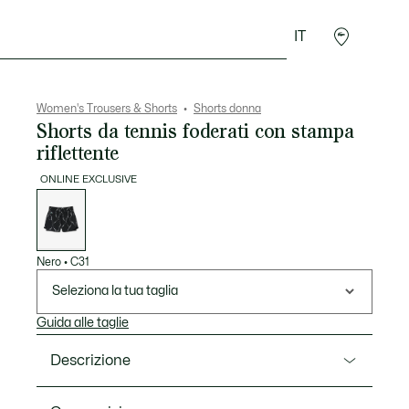
IT
Accessori
Sport
Women's Trousers & Shorts
Shorts donna
Shorts da tennis foderati con stampa
riflettente
ONLINE EXCLUSIVE
Elenco
delle
varianti
Nero
•
C31
Seleziona la tua taglia
Guida alle taglie
Descrizione
Ref. GF6845-00