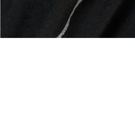
e
Riguardo Lacoste
Categorie
Lacoste Members
Collezione Uomo
Il Gruppo Lacoste
Collezione Donna
Carriere
Collezione Bambino
Protezione del marchio
Polo da Uomo
Polo da Donna
Scarpa Shop