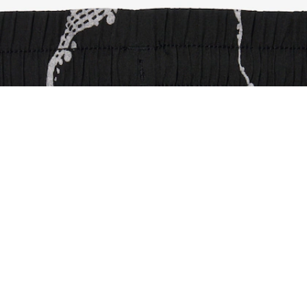
Shorts da tennis foderati con stampa riflettent
Iscriviti per creare il tuo account,
diventare un membro e godere
di vantaggi esclusivi fin da
subito.
Indirizzo e-mail