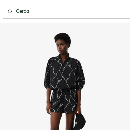
ento
Scarpe
Pelletteria & Piccola Pelletteria