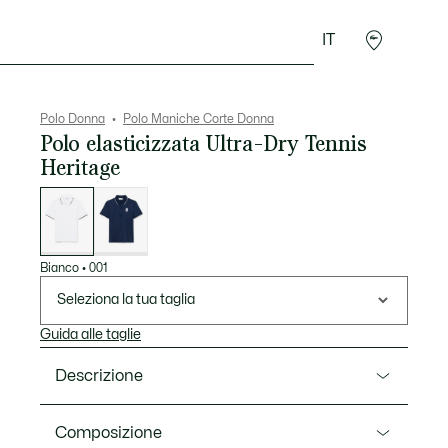
IT
Accessori
Sport
Polo Donna
Polo Maniche Corte Donna
Polo elasticizzata Ultra-Dry Tennis
Heritage
Elenco
delle
varianti
Bianco
•
001
Seleziona la tua taglia
Guida alle taglie
Descrizione
Ref. PF0232-00
Composizione