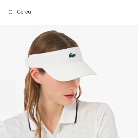
ento
Scarpe
Pelletteria & Piccola Pelletteria