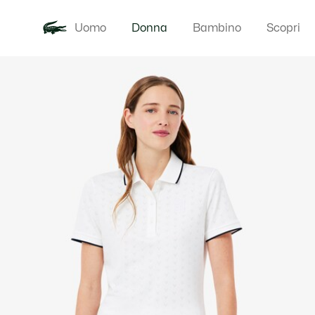
Uomo
Donna
Bambino
Scopri
Galleria
Novita
Abbigliam
di
immagini
del
prodotto