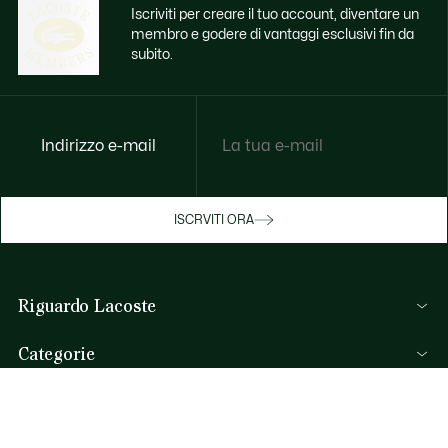
Iscriviti per creare il tuo account, diventare un
membro e godere di vantaggi esclusivi fin da
subito.
Indirizzo e-mail
Godi di benefici esclusivi ora
ISCRVITI ORA
Iscriviti o accedi per guadagnare premi
durante gli acquisti.
Riguardo Lacoste
ACCEDI/REGISTRATI
Lacoste Members
Categorie
Il Gruppo Lacoste
Collezione Uomo
Carriere
Aiuto & Contatti
Collezione Donna
Protezione del marchio
FAQ
Collezione Bambino