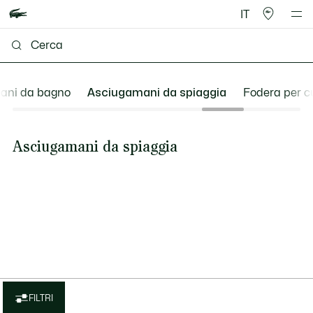
IT
ani da bagno
Asciugamani da spiaggia
Fodera per c
Asciugamani da spiaggia
FILTRI