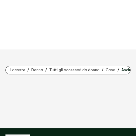
Lacoste
Donna
Tutti gli accessori da donna
Casa
Asciuga