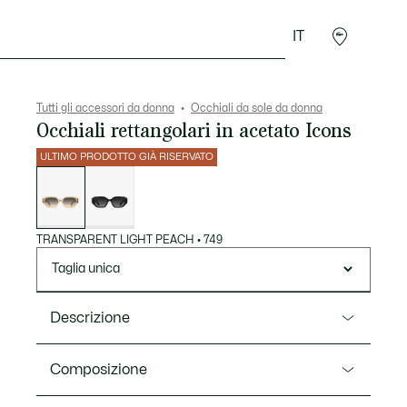
IT
Accessori
Sport
Tutti gli accessori da donna
Occhiali da sole da donna
Occhiali rettangolari in acetato Icons
ULTIMO PRODOTTO GIÀ RISERVATO
Elenco
delle
varianti
TRANSPARENT LIGHT PEACH
•
749
Taglia unica
Descrizione
Ref. L6091S
Composizione
Un'aggiunta trendy, audace e femminile alla