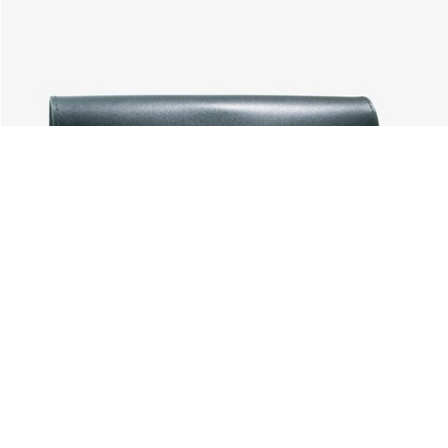
Riguardo Lacoste
Categorie
Lacoste Members
Collezione Uomo
Il Gruppo Lacoste
Collezione Donna
Carriere
Collezione Bambino
Protezione del marchio
Polo da Uomo
Polo da Donna
Scarpa Shop