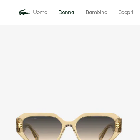
Uomo
Donna
Bambino
Scopri
Galleria
Novita
Abbigliam
di
immagini
del
prodotto