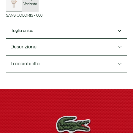
Variante
SANS COLORIS
•
000
Taglia unica
Descrizione
Ref. 2001437
Tracciabililtà
Una nuova adorabile mini versione del nostro famoso
orologio Lacoste.12.12. Gli orologi Lacoste.12.12 Swift,
disponibili in una gamma di colori delicati e rilassanti,
Lacoste si impegna a tracciare il prodotto durante tutto il
presentano un quadrante curvo con una texture petit piqué
processo di produzione. Trasparenza della catena del
di ispirazione tessile e un cinturino in pelle.
valore, conoscenza dei fornitori e dell'ecosistema... nessun
filo si intreccia senza la supervisione del Coccodrillo.
Resistenza all’acqua: 5 ATM / 50 metri (164 piedi)
Movimento: 3 lancette
Scopri di più qui
Diametro della cassa: 1.1" / 28 mm
Lunghezza del cinturino: 7.01” / 178 mm