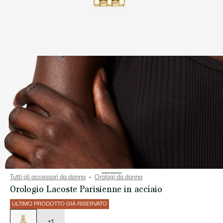
Tutti gli accessori da donna
Orologi da donna
Orologio Lacoste Parisienne in acciaio
ULTIMO PRODOTTO GIÀ RISERVATO
Elenco
delle
varianti
+1