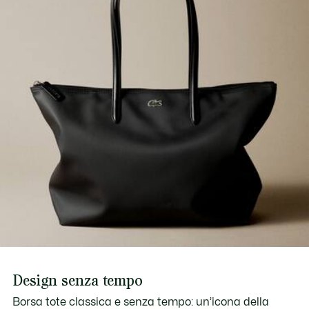
Scopri di più qui
Interno: 1 tasca con zip, anello per chiavi
Scomparto per laptop da 15"
Design senza tempo
Borsa tote classica e senza tempo: un’icona della