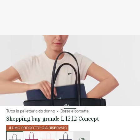
Tutta la pelletteria da donna
Borse e borsette
Shopping bag grande L.12.12 Concept
ULTIMO PRODOTTO GIÀ RISERVATO
Elenco
delle
varianti
+29