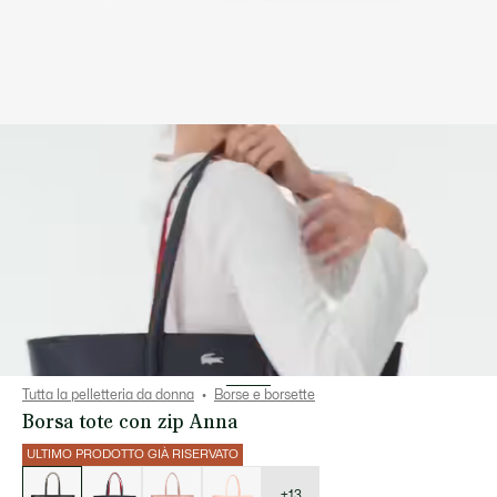
Tutta la pelletteria da donna
Borse e borsette
Borsa tote con zip Anna
ULTIMO PRODOTTO GIÀ RISERVATO
Elenco
delle
varianti
+13