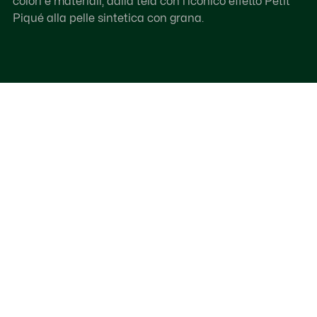
colori e materiali, dalla tela con l'iconico effetto Petit
Piqué alla pelle sintetica con grana.