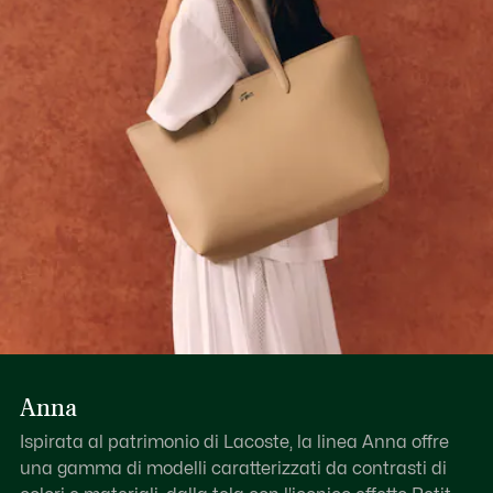
Scopri di più qui
Cinghia regolabile: 39,4"-45,3" /100-115 cm
1 tasca interna piatta
Realizzata per contenere un iPad
Anna
Ispirata al patrimonio di Lacoste, la linea Anna offre
una gamma di modelli caratterizzati da contrasti di