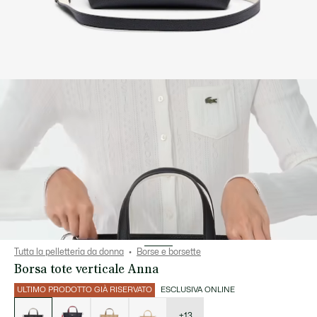
Tutta la pelletteria da donna
Borse e borsette
Borsa tote verticale Anna
ULTIMO PRODOTTO GIÀ RISERVATO
ESCLUSIVA ONLINE
Elenco
delle
varianti
+13