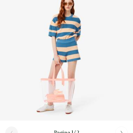
Scopri di più qui
Interno: 1 tasca piatta
1 pochette piatta rimovibile con zip
Da portare a spalla
Pagina 1/2