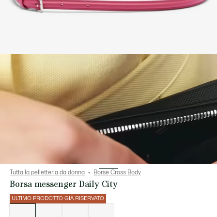
Tutta la pelletteria da donna
Borse Cross Body
Borsa messenger Daily City
ULTIMO PRODOTTO GIÀ RISERVATO
Elenco
delle
varianti