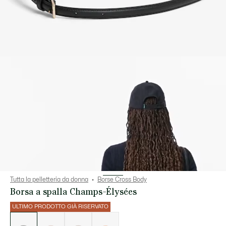
Tutta la pelletteria da donna
Borse Cross Body
Borsa a spalla Champs-Élysées
ULTIMO PRODOTTO GIÀ RISERVATO
Elenco
delle
varianti