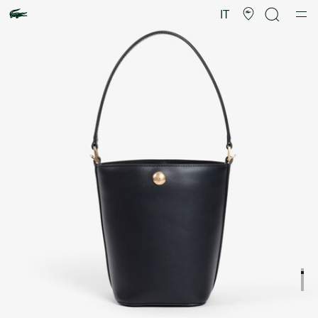
Galleria
di
IT
immagini
del
prodotto