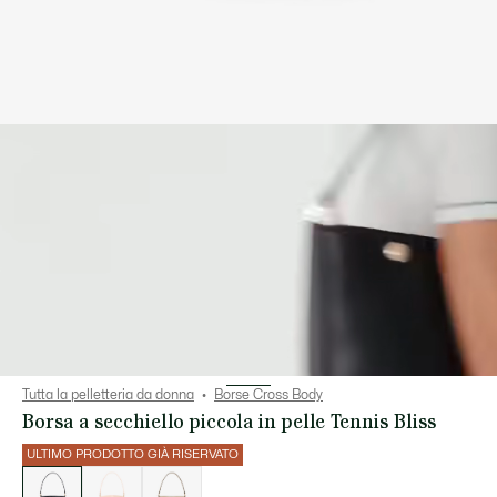
Tutta la pelletteria da donna
Borse Cross Body
Borsa a secchiello piccola in pelle Tennis Bliss
ULTIMO PRODOTTO GIÀ RISERVATO
Elenco
delle
varianti