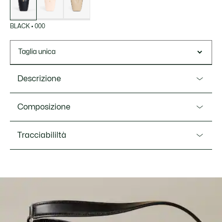
BLACK
•
000
Taglia unica
Descrizione
Ref. NF5221IT
Composizione
Questa elegante e sofisticata borsa a secchiello presenta
dettagli ispirati alla tradizione tennistica di Lacoste: con una
Outside:Split Cow Leather (100%)
Tracciabililtà
chiusura a pallina da tennis ed eleganti pieghe sui lati, che
richiamano le pieghe della nostra iconica gonna da tennis.
Un accessorio pratico e alla moda da indossare a tracolla o
a spalla.
Lacoste si impegna a tracciare il prodotto durante tutto il
processo di produzione. Trasparenza della catena del
Dimensioni: L 5.1 " x H 7.9" x P 5.1" / L 13 x H 20 x P 13 cm
valore, conoscenza dei fornitori e dell'ecosistema... nessun
Esterno morbido in pelle Chantaco
filo si intreccia senza la supervisione del Coccodrillo.
Cinghia regolabile e rimovibile: 31.5"-51.2" /80-130 cm