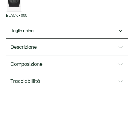
BLACK
•
000
Taglia unica
Descrizione
Ref. NF5102PH
Composizione
Questa shopping bag, perfetta per il lavoro o il gioco, è della
giusta dimensione per tutti i tuoi oggetti essenziali di tutti i
Outside:Split Cow Leather (100%)
Tracciabililtà
giorni. Realizzata in pelle pieno fiore con sofisticati dettagli
di finitura. Un pezzo versatile che può essere indossato a
tracolla per un tocco rilassato o portata a mano per un look
più elegante.
Lacoste si impegna a tracciare il prodotto durante tutto il
processo di produzione. Trasparenza della catena del
Dimensioni: L11.22” x H8.66” x P6.3” / L28,5 x H22 x P16
valore, conoscenza dei fornitori e dell'ecosistema... nessun
cm
filo si intreccia senza la supervisione del Coccodrillo.
Esterno in crosta