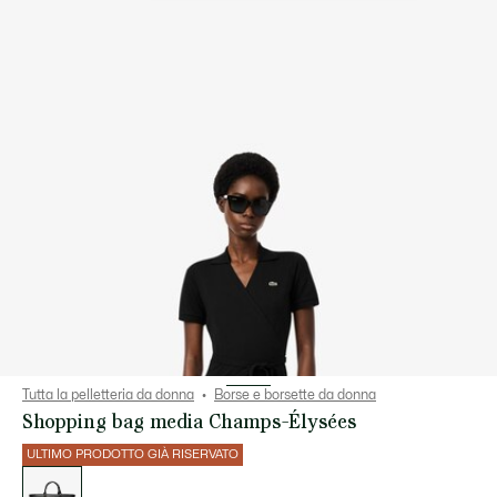
Tutta la pelletteria da donna
Borse e borsette da donna
Shopping bag media Champs-Élysées
ULTIMO PRODOTTO GIÀ RISERVATO
Elenco
delle
varianti