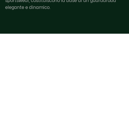
sportswear, costituiscono la base di un guardaroba
elegante e dinamico.