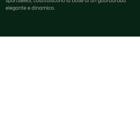
sportswear, costituiscono la base di un guardaroba
elegante e dinamico.