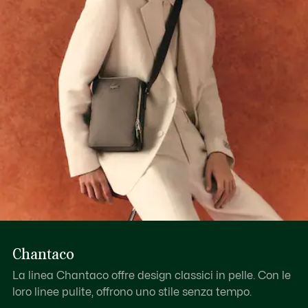
Scopri di più qui
interno dotato di dodici scomparti per le tessere e una
tasca a soffietto
Chiusura con zip
Coccodrillo in metallo
Pelle piqué italiana
Chantaco
La linea Chantaco offre design classici in pelle. Con le
loro linee pulite, offrono uno stile senza tempo.