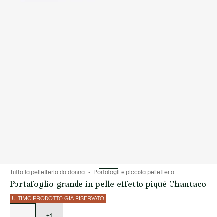
Tutta la pelletteria da donna
Portafogli e piccola pelletteria
Portafoglio grande in pelle effetto piqué Chantaco
ULTIMO PRODOTTO GIÀ RISERVATO
Elenco
delle
varianti
+1