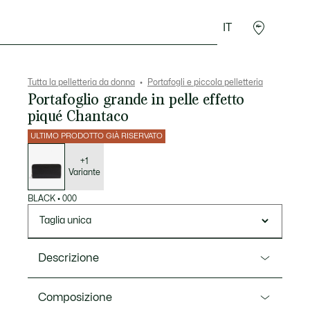
IT
Accessori
Sport
Tutta la pelletteria da donna
Portafogli e piccola pelletteria
Portafoglio grande in pelle effetto
piqué Chantaco
ULTIMO PRODOTTO GIÀ RISERVATO
Elenco
delle
varianti
+1
Variante
BLACK
•
000
Taglia unica
Descrizione
Ref. NF3885KL
Composizione