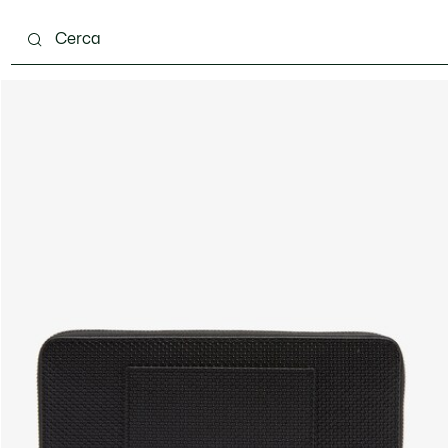
ento
Scarpe
Pelletteria & Piccola Pelletteria