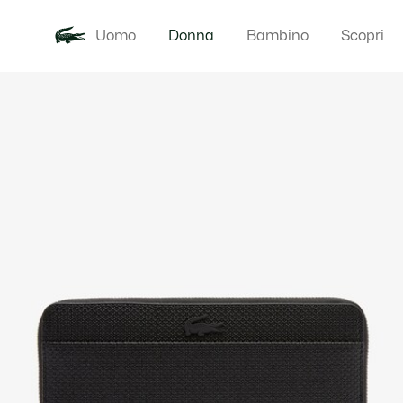
Uomo
Donna
Bambino
Scopri
Galleria
Novita
Abbigliam
di
immagini
del
prodotto