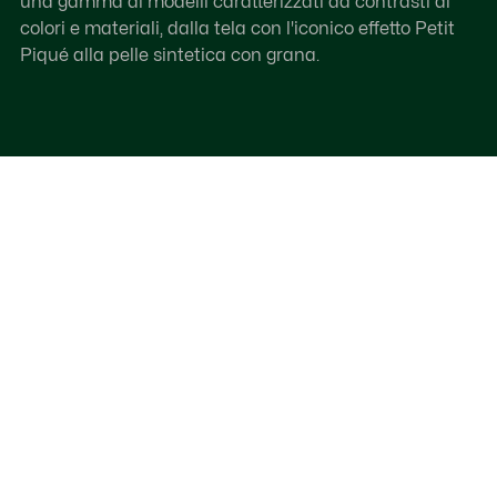
una gamma di modelli caratterizzati da contrasti di
colori e materiali, dalla tela con l'iconico effetto Petit
Piqué alla pelle sintetica con grana.